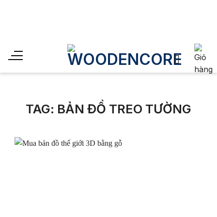
Skip
to
Sales off 30% cho đến
content
TAG:
BẢN ĐỒ TREO TƯỜNG