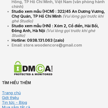
Hồng, TP Hồ Chí Minh, Việt Nam (văn phòng hành
chính)
Studio xem mẫu (HCM) :
322/45 An Dương Vương,
Chợ Quán, TP Hồ Chí Minh
(Vui lòng gọi trước khi
ghé Studio)
Studio xem mẫu (HN) :
Xóm 2, Cổ điển, Hải Bối,
Đông Anh, Hà Nội
(Vui lòng gọi trước khi ghé
Studio)
Hotline: 0938.131.063 (zalo)
Email: store.woodencore@gmail.com
TÌM HIỂU THÊM
Trang chủ
Giới thiệu
Tin tức - Blog
Mua sắm tất cả