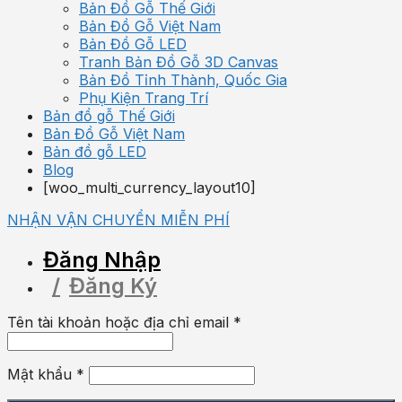
Bản Đồ Gỗ Thế Giới
Bản Đồ Gỗ Việt Nam
Bản Đồ Gỗ LED
Tranh Bản Đồ Gỗ 3D Canvas
Bản Đồ Tỉnh Thành, Quốc Gia
Phụ Kiện Trang Trí
Bản đồ gỗ Thế Giới
Bản Đồ Gỗ Việt Nam
Bản đồ gỗ LED
Blog
[woo_multi_currency_layout10]
NHẬN VẬN CHUYỂN MIỄN PHÍ
Đăng Nhập
Đăng Ký
Tên tài khoản hoặc địa chỉ email
*
Mật khẩu
*