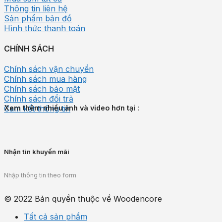
Thông tin liên hệ
Sản phẩm bản đồ
Hình thức thanh toán
CHÍNH SÁCH
Chính sách vận chuyển
Chính sách mua hàng
Chính sách bảo mật
Chính sách đổi trả
Cam kết thông tin
Xem thêm nhiều ảnh và video hơn tại :
Nhận tin khuyến mãi
Nhập thông tin theo form
© 2022 Bản quyền thuộc về Woodencore
Tất cả sản phẩm