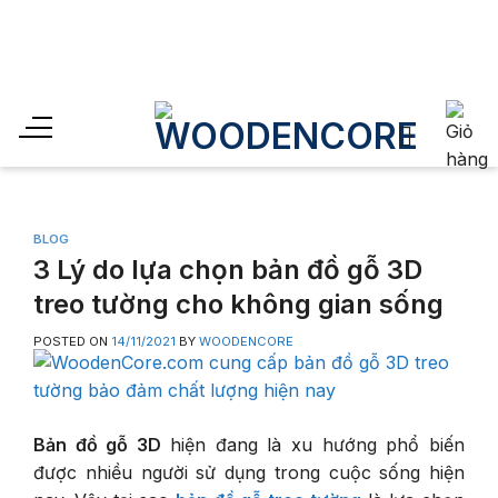
Skip
to
Sales off 30% cho đến
content
BLOG
3 Lý do lựa chọn bản đồ gỗ 3D
treo tường cho không gian sống
POSTED ON
14/11/2021
BY
WOODENCORE
Bản đồ gỗ 3D
hiện đang là xu hướng phổ biến
được nhiều người sử dụng trong cuộc sống hiện