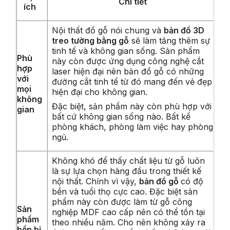
Chi tiết
ích
Nội thất đồ gỗ nói chung và
bản đồ 3D
treo tường bằng gỗ
sẽ làm tăng thêm sự
tinh tế và không gian sống. Sản phẩm
Phù
này còn được ứng dụng công nghệ cắt
hợp
laser hiện đại nên bản đồ gỗ có những
với
đường cắt tinh tế từ đó mang đến vẻ đẹp
mọi
hiện đại cho không gian.
không
Đặc biệt, sản phẩm này còn phù hợp với
gian
bất cứ không gian sống nào. Bất kể
phòng khách, phòng làm việc hay phòng
ngủ.
Không khó để thấy chất liệu từ gỗ luôn
là sự lựa chọn hàng đầu trong thiết kế
nội thất. Chính vì vậy,
bản đồ gỗ
có độ
bền và tuổi thọ cực cao. Đặc biệt sản
phẩm này còn được làm từ gỗ công
Sản
nghiệp MDF cao cấp nên có thể tồn tại
phẩm
theo nhiều năm. Cho nên không xảy ra
bền bỉ