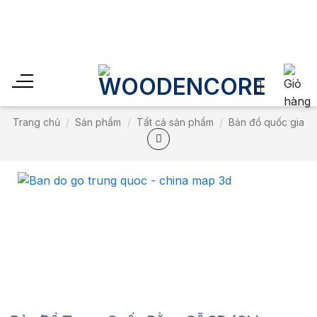
Skip
to
Sales off 30% cho đến
content
Trang chủ
/
Sản phẩm
/
Tất cả sản phẩm
/
Bản đồ quốc gia