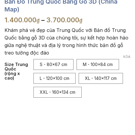
Bản Đồ Trung Quốc Bằng Gỗ 3D (China
Map)
Khoảng
1.400.000
–
3.700.000
₫
₫
giá:
Khám phá vẻ đẹp của Trung Quốc với Bản đồ Trung
từ
Quốc bằng gỗ 3D của chúng tôi, sự kết hợp hoàn hảo
1.400.000₫
giữa nghệ thuật và địa lý trong hình thức bản đồ gỗ
đến
3.700.000₫
treo tường độc đáo
XÓA
Size Trung
S - 80x67 cm
M - 100x84 cm
Quốc
(rộng x
cao)
L - 120x100 cm
XL - 140x117 cm
XXL - 160x134 cm