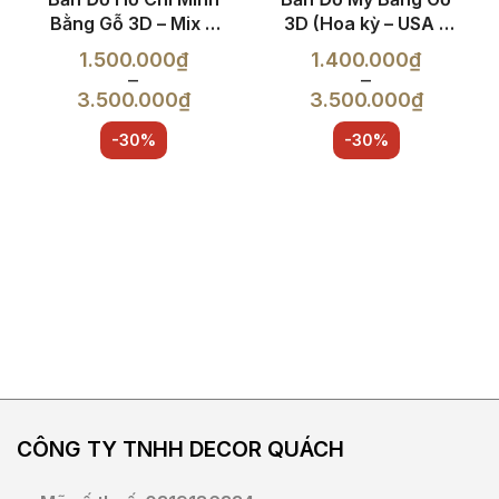
Bằng Gỗ 3D – Mix 6
3D (Hoa kỳ – USA –
màu – Flower
American Map)
1.500.000
₫
1.400.000
₫
–
–
3.500.000
₫
3.500.000
₫
Khoảng
Khoảng
giá:
giá:
từ
từ
1.500.000₫
1.400.000₫
đến
đến
3.500.000₫
3.500.000₫
CÔNG TY TNHH DECOR
QUÁCH