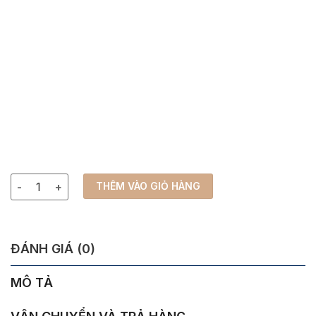
Bản Đồ Trung Quốc Bằng Gỗ 3D (China Map) số lượng
THÊM VÀO GIỎ HÀNG
ĐÁNH GIÁ (0)
MÔ TẢ