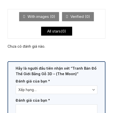
hạng
xếp
2
5
hạng
sao
1
5
With images (
0
)
Verified (
0
)
sao
All stars(
0
)
Chưa có đánh giá nào.
Hãy là người đầu tiên nhận xét “Tranh Bản Đồ
Thế Giới Bằng Gỗ 3D – (The Moon)”
Đánh giá của bạn
*
Đánh giá của bạn
*