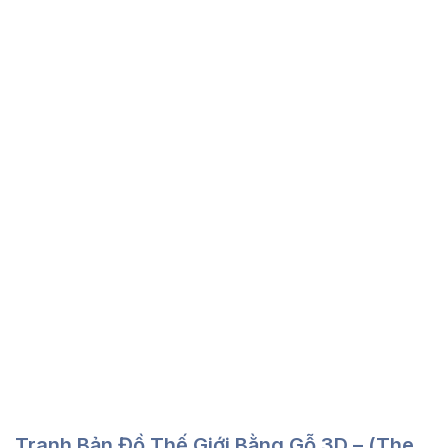
Tranh Bản Đồ Thế Giới Bằng Gỗ 3D – (The