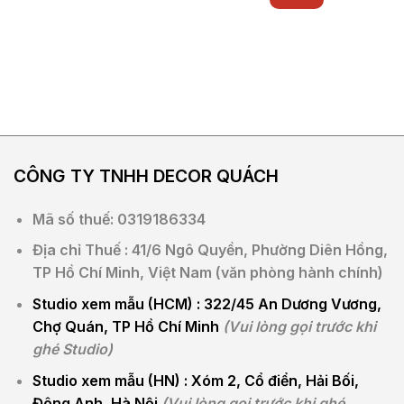
từ
sao
2.890.000₫
đến
3.890.000₫
CÔNG TY TNHH DECOR
QUÁCH
Mã số thuế: 0319186334
Địa chỉ Thuế : 41/6 Ngô Quyền, Phường Diên Hồng,
TP Hồ Chí Minh, Việt Nam (văn phòng hành chính)
Studio xem mẫu (HCM) :
322/45 An Dương Vương,
Chợ Quán, TP Hồ Chí Minh
(Vui lòng gọi trước khi
ghé Studio)
Studio xem mẫu (HN) :
Xóm 2, Cổ điển, Hải Bối,
Đông Anh, Hà Nội
(Vui lòng gọi trước khi ghé