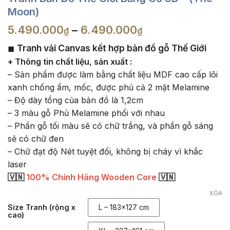
Moon)
Khoảng
5.490.000
–
6.490.000
₫
₫
giá:
Tranh vải Canvas kết hợp bản đồ gỗ Thế Giới
◼
từ
+
Thông tin chất liệu, sản xuất :
5.490.000₫
đến
– Sản phẩm được làm bằng chất liệu MDF cao cấp lõi
6.490.000₫
xanh chống ẩm, mốc, được phủ cả 2 mặt Melamine
– Độ dày tổng của bản đồ là 1,2cm
– 3 màu gỗ Phủ Melamine phối với nhau
– Phần gỗ tối màu sẽ có chữ trắng, và phần gỗ sáng
sẽ có chữ đen
– Chữ đạt độ Nét tuyệt đối, không bị cháy vì khắc
laser
🇻🇳
100% Chính Hãng Wooden Core
🇻🇳
XÓA
Size Tranh (rộng x
L – 183×127 cm
cao)