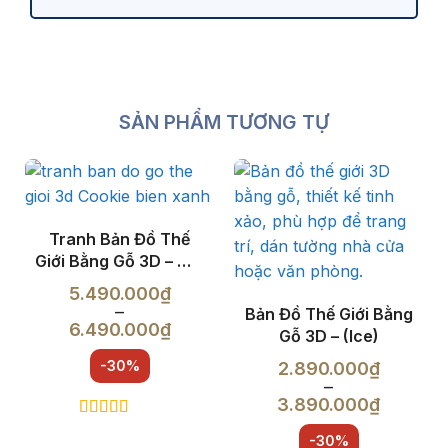
SẢN PHẨM TƯƠNG TỰ
Tranh Bản Đồ Thế
Giới Bằng Gỗ 3D – Mix
4 màu – Nền Xanh
5.490.000
₫
(Cookie)
–
Bản Đồ Thế Giới Bằng
6.490.000
₫
Gỗ 3D – (Ice)
Khoảng
giá:
2.890.000
₫
từ
–
5.490.000₫
3.890.000
₫
đến
Khoảng
Được xếp
6.490.000₫
giá:
hạng
5.00
5